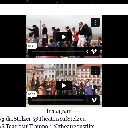
Instagram —
@dieStelzer @TheaterAufStelzen
@TeatrosuiTrampoli @theatreonstilts